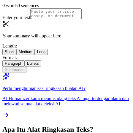
0 words
0 sentences
Enter your text
Your summary will appear here
Length:
Short
Medium
Long
Format:
Paragraph
Bullets
Summarize
Perlu menghumanisasi ringkasan buatan AI?
AI Humanizer kami menulis ulang teks AI agar terdengar alami dan
melewati semua alat deteksi AI.
Apa Itu Alat Ringkasan Teks?