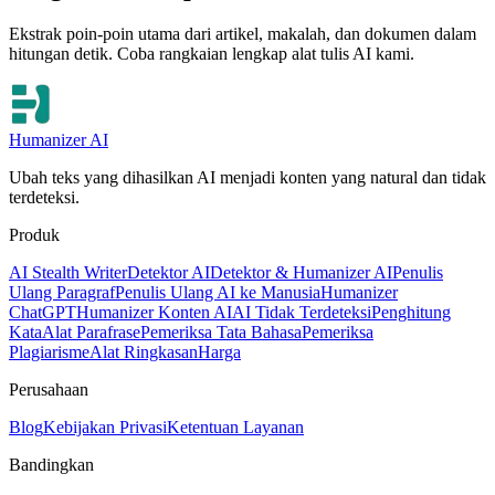
Ekstrak poin-poin utama dari artikel, makalah, dan dokumen dalam
hitungan detik. Coba rangkaian lengkap alat tulis AI kami.
Humanizer AI
Ubah teks yang dihasilkan AI menjadi konten yang natural dan tidak
terdeteksi.
Produk
AI Stealth Writer
Detektor AI
Detektor & Humanizer AI
Penulis
Ulang Paragraf
Penulis Ulang AI ke Manusia
Humanizer
ChatGPT
Humanizer Konten AI
AI Tidak Terdeteksi
Penghitung
Kata
Alat Parafrase
Pemeriksa Tata Bahasa
Pemeriksa
Plagiarisme
Alat Ringkasan
Harga
Perusahaan
Blog
Kebijakan Privasi
Ketentuan Layanan
Bandingkan