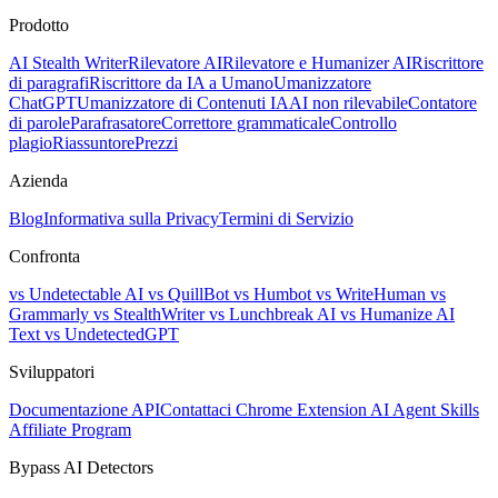
Prodotto
AI Stealth Writer
Rilevatore AI
Rilevatore e Humanizer AI
Riscrittore
di paragrafi
Riscrittore da IA a Umano
Umanizzatore
ChatGPT
Umanizzatore di Contenuti IA
AI non rilevabile
Contatore
di parole
Parafrasatore
Correttore grammaticale
Controllo
plagio
Riassuntore
Prezzi
Azienda
Blog
Informativa sulla Privacy
Termini di Servizio
Confronta
vs Undetectable AI
vs QuillBot
vs Humbot
vs WriteHuman
vs
Grammarly
vs StealthWriter
vs Lunchbreak AI
vs Humanize AI
Text
vs UndetectedGPT
Sviluppatori
Documentazione API
Contattaci
Chrome Extension
AI Agent Skills
Affiliate Program
Bypass AI Detectors