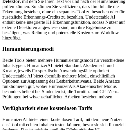
Detektor
, mit dem Sie Ihren Text vor und nach der Humanisierung
prüfen können. So können Sie verifizieren, dass Ihre Inhalte die
Erkennung bestehen, ohne ein separates Tool zu besuchen oder für
zusätzliche Erkennungs-Credits zu bezahlen. Undetectable AI
enthält keine integrierte KI-Erkennungsfunktion, sodass Nutzer auf
externe Detektoren angewiesen sind, um ihre Ergebnisse zu
bestätigen, was Reibung und potenzielle Kosten zum Workflow
hinzufügt.
Humanisierungsmodi
Beide Tools bieten mehrere Humanisierungsmodi für verschiedene
Inhaltstypen. HumanizerAI bietet Standard, Akademisch und
Kreativ, jeweils für spezifische Anwendungsfälle optimiert.
Undetectable AI bietet ebenfalls mehrere Modi, einschließlich
Optionen zur Anpassung des Lesbarkeitsniveaus. Beide Ansätze
funktionieren gut, wobei HumanizerAIs Akademischer Modus
besonders beliebt bei Studenten ist, die Turnitin- und GPTZero-
Prüfungen bei wissenschaftlichen Arbeiten bestehen müssen.
Verfügbarkeit eines kostenlosen Tarifs
HumanizerAI bietet einen kostenlosen Tarif, mit dem neue Nutzer
das Tool mit echten Inhalten testen können, bevor sie sich finanziell
festlegen. Das ist wichtig, weil die Effektivität der KI-