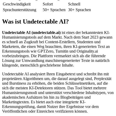
Geschwindigkeit
Sofort
Schnell
Sprachunterstützung
50+ Sprachen
30+ Sprachen
Was ist Undetectable AI?
Undetectable AI (undetectable.ai)
ist eines der bekanntesten KI-
Humanisierungstools auf dem Markt. Nach dem Start 2023 gewann
es schnell an Zugkraft bei Content-Erstellern, Studenten und
Marketern, die einen Weg brauchten, ihren KI-generierten Text an
Erkennungstools wie GPTZero, Turnitin und Originality.ai
vorbeizubringen. Die Plattform vermarktet sich als die führende
Lösung zur Umwandlung maschinengenerierter Texte in natürlich
klingende, menschlich geschriebene Inhalte.
Undetectable AI analysiert Ihren Eingabetext und schreibt ihn mit
proprietären Algorithmen um, die darauf ausgelegt sind, Perplexität
und Burstiness zu erhöhen, die beiden Schlüsselmetriken, auf die
sich die meisten KI-Detektoren stützen. Das Tool bietet mehrere
Humanisierungsmodi und unterstützt verschiedene Inhaltstypen, von
akademischen Aufsätzen bis hin zu Blogbeiträgen und
Marketingtexten. Es bietet auch eine integrierte KI-
Erkennungsprüfung, damit Nutzer ihre Ergebnisse vor dem
Veröffentlichen oder Einreichen verifizieren können.