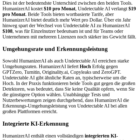
Dies ist der bedeutendste Unterschied zwischen den beiden Tools.
HumanizerAI kostet
$10 pro Monat
, Undetectable AI verlangt
$19
pro Monat
. Beide Tools bieten wortbasierte Tarife, aber
HumanizerAI bietet deutlich mehr Wert pro Dollar. Über ein Jahr
hinweg spart der Wechsel von Undetectable AI zu HumanizerAI
$108
, was für Einzelnutzer bedeutsam ist und für Teams oder
Unternehmen mit mehreren Lizenzen noch stärker ins Gewicht fällt.
Umgehungsrate und Erkennungsleistung
Sowohl HumanizerAI als auch Undetectable AI erreichen starke
Umgehungsraten. HumanizerAI liefert
Hoch
Erfolg gegen
GPTZero, Turnitin, Originality.ai, Copyleaks und ZeroGPT.
Undetectable AI gibt ähnliche Raten an, typischerweise um die
Hoch. In der Praxis funktionieren beide Tools gut gegen die großen
Detektoren, was bedeutet, dass Sie keine Qualität opfern, wenn Sie
die günstigere Option wählen. Unabhängige Tests und
Nutzerbewertungen zeigen durchgehend, dass HumanizerAI die
Erkennungs-Umgehungsleistung von Undetectable AI bei allen
großen Plattformen erreicht.
Integrierte KI-Erkennung
HumanizerAI enthält einen vollständigen
integrierten KI-