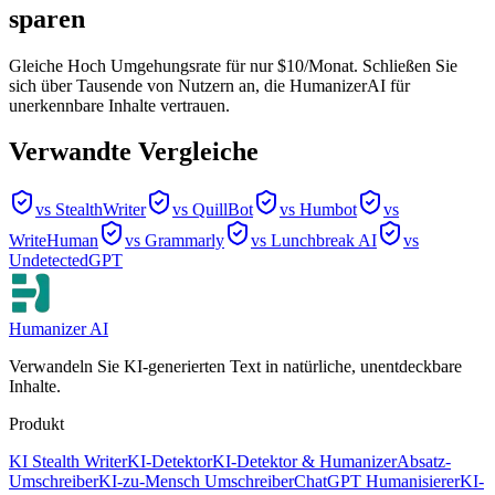
sparen
Gleiche Hoch Umgehungsrate für nur $10/Monat. Schließen Sie
sich über Tausende von Nutzern an, die HumanizerAI für
unerkennbare Inhalte vertrauen.
Verwandte Vergleiche
vs StealthWriter
vs QuillBot
vs Humbot
vs
WriteHuman
vs Grammarly
vs Lunchbreak AI
vs
UndetectedGPT
Humanizer AI
Verwandeln Sie KI-generierten Text in natürliche, unentdeckbare
Inhalte.
Produkt
KI Stealth Writer
KI-Detektor
KI-Detektor & Humanizer
Absatz-
Umschreiber
KI-zu-Mensch Umschreiber
ChatGPT Humanisierer
KI-