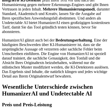
integrierte KI-Detektor
prüft Ihren Text vor und nach der
Humanisierung gegen mehrere Erkennungs-Engines und gibt Ihnen
Vertrauen in jeden Inhalt.
Mehrere Humanisierungsmodi
, darunter
Standard, Akademisch und Kreativ, lassen Sie die Ausgabe auf
Ihren spezifischen Anwendungsfall abstimmen. Und anders als
Undetectable AI bietet HumanizerAI einen großzügigen kostenlosen
Tarif, damit Sie das Tool gründlich testen können, bevor Sie
abonnieren.
HumanizerAI glänzt auch bei der
Bedeutungserhaltung
. Eine der
häufigsten Beschwerden über KI-Humanisierer ist, dass sie die
ursprüngliche Aussage oft verzerren oder sachliche Fehler beim
Umschreiben einführen. Die Engine von HumanizerAI ist speziell
darauf trainiert, die sachliche Genauigkeit, den Tonfall und die
Absicht Ihres Originaltexts beizubehalten, während nur die
stilistischen Muster modifiziert werden, die KI-Detektoren auslösen.
Das Ergebnis sind Inhalte, die natürlich klingen und jedes wichtige
Detail aus Ihrem Originalentwurf bewahren.
Wesentliche Unterschiede zwischen
HumanizerAI und Undetectable AI
Preis und Preis-Leistung