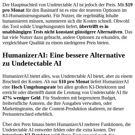
Der Hauptnachteil von Undetectable AI ist jedoch der Preis. Mit
$19
pro Monat
für den Basistarif ist es eine der teureren Optionen im
KI-Humanisierungsmarkt. Für Nutzer, die regelmäßig Inhalte
humanisieren müssen, summieren sich die Kosten schnell. Obwohl
das Tool solide Umgehungsraten liefert,
übertrifft es in
unabhängigen Tests nicht konstant günstigere Alternativen
. Das
hat viele Nutzer dazu gebracht, andere Optionen zu erkunden, die
vergleichbare Qualität zu einem niedrigeren Preis bieten.
HumanizerAI: Eine bessere Alternative
zu Undetectable AI
HumanizerAI bietet alles, was Undetectable AI bietet, aber zu einem
Bruchteil der Kosten. Ab nur
$10 pro Monat
liefert HumanizerAI
eine
Hoch Umgehungsrate
bei allen großen KI-Detektoren und
erreicht oder übertrifft damit die Leistung von Undetectable AI für
47% weniger Geld
. Für Studenten mit begrenztem Budget,
freiberufliche Autoren, die ihre Ausgaben verwalten, oder
Marketingteams, die die Content-Produktion skalieren, ist dieser
Preisunterschied erheblich.
Über den Preis hinaus bietet HumanizerAI mehrere Funktionen, die
Undetectable AI entweder fehlen oder die extra kosten. Der