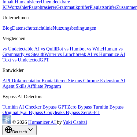
Inhalt Humanisierer
Unentdeckbare
KI
Wortzähler
Paraphrasierer
Grammatikprüfer
Plagiatsprüfer
Zusammen
Unternehmen
Blog
Datenschutzrichtlinie
Nutzungsbedingungen
Vergleichen
vs Undetectable AI
vs QuillBot
vs Humbot
vs WriteHuman
vs
Grammarly
vs StealthWriter
vs Lunchbreak AI
vs Humanize AI
Text
vs UndetectedGPT
Entwickler
API Dokumentation
Kontaktieren Sie uns
Chrome Extension
AI
Agent Skills
Affiliate Program
Bypass AI Detectors
Turnitin AI Checker
Bypass GPTZero
Bypass Turnitin
Bypass
Originality.ai
Bypass Copyleaks
Bypass ZeroGPT
© 2026
Humanizer AI
by
Yuki Capital
Deutsch