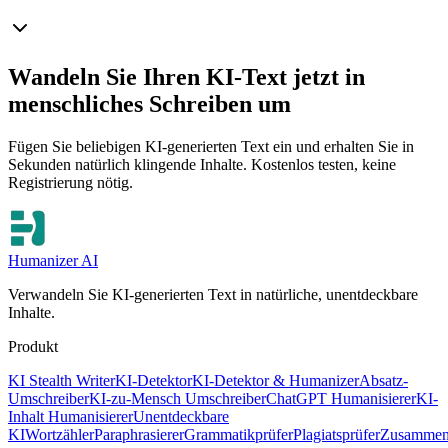
Wandeln Sie Ihren KI-Text jetzt in
menschliches Schreiben um
Fügen Sie beliebigen KI-generierten Text ein und erhalten Sie in
Sekunden natürlich klingende Inhalte. Kostenlos testen, keine
Registrierung nötig.
Humanizer AI
Verwandeln Sie KI-generierten Text in natürliche, unentdeckbare
Inhalte.
Produkt
KI Stealth Writer
KI-Detektor
KI-Detektor & Humanizer
Absatz-
Umschreiber
KI-zu-Mensch Umschreiber
ChatGPT Humanisierer
KI-
Inhalt Humanisierer
Unentdeckbare
KI
Wortzähler
Paraphrasierer
Grammatikprüfer
Plagiatsprüfer
Zusammen