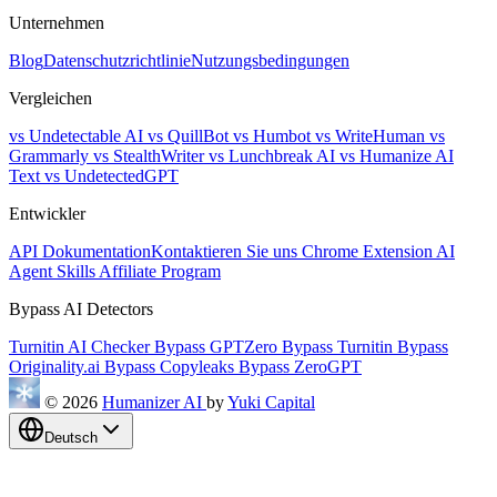
Unternehmen
Blog
Datenschutzrichtlinie
Nutzungsbedingungen
Vergleichen
vs Undetectable AI
vs QuillBot
vs Humbot
vs WriteHuman
vs
Grammarly
vs StealthWriter
vs Lunchbreak AI
vs Humanize AI
Text
vs UndetectedGPT
Entwickler
API Dokumentation
Kontaktieren Sie uns
Chrome Extension
AI
Agent Skills
Affiliate Program
Bypass AI Detectors
Turnitin AI Checker
Bypass GPTZero
Bypass Turnitin
Bypass
Originality.ai
Bypass Copyleaks
Bypass ZeroGPT
© 2026
Humanizer AI
by
Yuki Capital
Deutsch