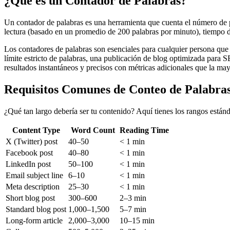
¿Qué es un Contador de Palabras?
Un contador de palabras es una herramienta que cuenta el número de pa
lectura (basado en un promedio de 200 palabras por minuto), tiempo de
Los contadores de palabras son esenciales para cualquier persona que 
límite estricto de palabras, una publicación de blog optimizada para 
resultados instantáneos y precisos con métricas adicionales que la ma
Requisitos Comunes de Conteo de Palabra
¿Qué tan largo debería ser tu contenido? Aquí tienes los rangos estánda
Content Type
Word Count
Reading Time
X (Twitter) post
40–50
< 1 min
Facebook post
40–80
< 1 min
LinkedIn post
50–100
< 1 min
Email subject line
6–10
< 1 min
Meta description
25–30
< 1 min
Short blog post
300–600
2–3 min
Standard blog post
1,000–1,500
5–7 min
Long-form article
2,000–3,000
10–15 min