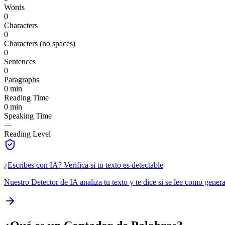
Words
0
Characters
0
Characters (no spaces)
0
Sentences
0
Paragraphs
0 min
Reading Time
0 min
Speaking Time
—
Reading Level
¿Escribes con IA? Verifica si tu texto es detectable
Nuestro Detector de IA analiza tu texto y te dice si se lee como gener