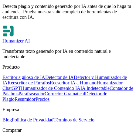
Detecta plagio y contenido generado por IA antes de que lo haga tu
audiencia. Prueba nuestra suite completa de herramientas de
escritura con IA.
Humanizer AI
Transforma texto generado por IA en contenido natural e
indetectable.
Producto
Escritor sigiloso de IA
Detector de IA
Detector y Humanizador de
IA
Reescritor de Párrafos
Reescritor IA a Humano
Humanizador
ChatGPT
Humanizador de Contenido IA
IA Indetectable
Contador de
Palabras
Parafraseador
Corrector Gramatical
Detector de
Plagio
Resumidor
Precios
Empresa
Blog
Política de Privacidad
Términos de Servicio
Comparar