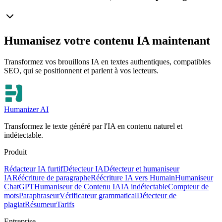
Humanisez votre contenu IA maintenant
Transformez vos brouillons IA en textes authentiques, compatibles
SEO, qui se positionnent et parlent à vos lecteurs.
Humanizer AI
Transformez le texte généré par l'IA en contenu naturel et
indétectable.
Produit
Rédacteur IA furtif
Détecteur IA
Détecteur et humaniseur
IA
Réécriture de paragraphe
Réécriture IA vers Humain
Humaniseur
ChatGPT
Humaniseur de Contenu IA
IA indétectable
Compteur de
mots
Paraphraseur
Vérificateur grammatical
Détecteur de
plagiat
Résumeur
Tarifs
Entreprise