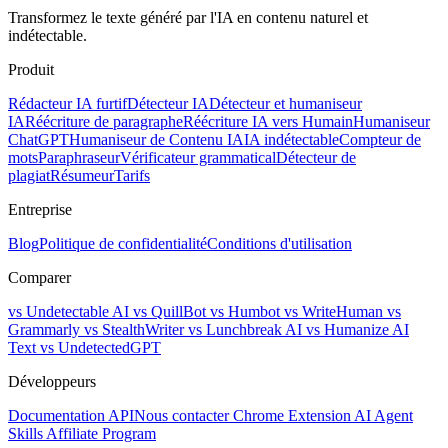
Transformez le texte généré par l'IA en contenu naturel et
indétectable.
Produit
Rédacteur IA furtif
Détecteur IA
Détecteur et humaniseur
IA
Réécriture de paragraphe
Réécriture IA vers Humain
Humaniseur
ChatGPT
Humaniseur de Contenu IA
IA indétectable
Compteur de
mots
Paraphraseur
Vérificateur grammatical
Détecteur de
plagiat
Résumeur
Tarifs
Entreprise
Blog
Politique de confidentialité
Conditions d'utilisation
Comparer
vs Undetectable AI
vs QuillBot
vs Humbot
vs WriteHuman
vs
Grammarly
vs StealthWriter
vs Lunchbreak AI
vs Humanize AI
Text
vs UndetectedGPT
Développeurs
Documentation API
Nous contacter
Chrome Extension
AI Agent
Skills
Affiliate Program