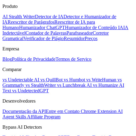
Produto
AI Stealth Writer
Detector de IA
Detector e Humanizador de
IA
Reescritor de Parágrafos
Reescritor de IA para
Humano
Humanizador ChatGPT
Humanizador de Conteúdo IA
IA
Indetectável
Contador de Palavras
Parafraseador
Corretor
Gramatical
Verificador de Plágio
Resumidor
Preços
Empresa
Blog
Política de Privacidade
Termos de Serviço
Comparar
vs Undetectable AI
vs QuillBot
vs Humbot
vs WriteHuman
vs
Grammarly
vs StealthWriter
vs Lunchbreak AI
vs Humanize AI
Text
vs UndetectedGPT
Desenvolvedores
Documentação da API
Entre em Contato
Chrome Extension
AI
Agent Skills
Affiliate Program
Bypass AI Detectors