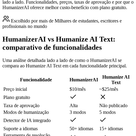
lado a lado. Funcionalidades, preços, taxas de aprovação e por que o
HumanizerAI oferece melhor custo-benefício com plano gratuito.
Escolhido por mais de Milhares de estudantes, escritores e
profissionais no mundo
HumanizerAI vs Humanize AI Text:
comparativo de funcionalidades
Uma análise detalhada lado a lado de como o HumanizerAI se
compara ao Humanize AI Text em cada funcionalidade principal.
Humanize AI
Funcionalidade
HumanizerAI
Text
Preço inicial
$10/mês
~$25/mês
Plano gratuito
Taxa de aprovação
Alta
Não publicado
Modos de humanização
3 modos
5 modos
Detector de IA integrado
Suporte a idiomas
50+ idiomas
15+ idiomas
Ferramenta de resolução