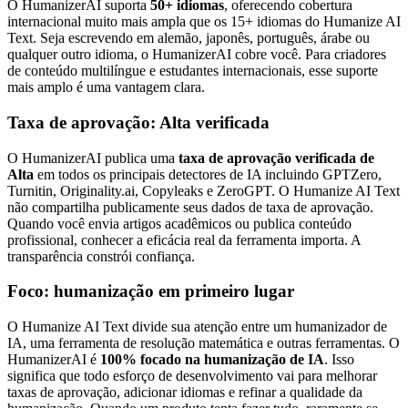
O HumanizerAI suporta
50+ idiomas
, oferecendo cobertura
internacional muito mais ampla que os 15+ idiomas do Humanize AI
Text. Seja escrevendo em alemão, japonês, português, árabe ou
qualquer outro idioma, o HumanizerAI cobre você. Para criadores
de conteúdo multilíngue e estudantes internacionais, esse suporte
mais amplo é uma vantagem clara.
Taxa de aprovação: Alta verificada
O HumanizerAI publica uma
taxa de aprovação verificada de
Alta
em todos os principais detectores de IA incluindo GPTZero,
Turnitin, Originality.ai, Copyleaks e ZeroGPT. O Humanize AI Text
não compartilha publicamente seus dados de taxa de aprovação.
Quando você envia artigos acadêmicos ou publica conteúdo
profissional, conhecer a eficácia real da ferramenta importa. A
transparência constrói confiança.
Foco: humanização em primeiro lugar
O Humanize AI Text divide sua atenção entre um humanizador de
IA, uma ferramenta de resolução matemática e outras ferramentas. O
HumanizerAI é
100% focado na humanização de IA
. Isso
significa que todo esforço de desenvolvimento vai para melhorar
taxas de aprovação, adicionar idiomas e refinar a qualidade da