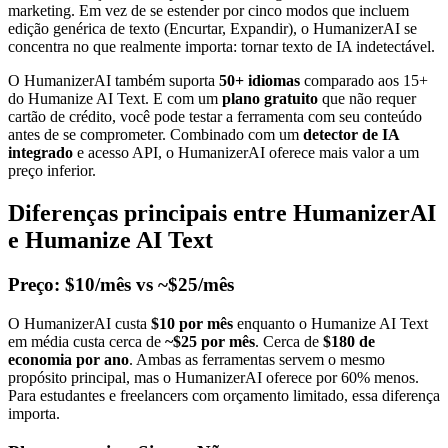
marketing. Em vez de se estender por cinco modos que incluem
edição genérica de texto (Encurtar, Expandir), o HumanizerAI se
concentra no que realmente importa: tornar texto de IA indetectável.
O HumanizerAI também suporta
50+ idiomas
comparado aos 15+
do Humanize AI Text. E com um
plano gratuito
que não requer
cartão de crédito, você pode testar a ferramenta com seu conteúdo
antes de se comprometer. Combinado com um
detector de IA
integrado
e acesso API, o HumanizerAI oferece mais valor a um
preço inferior.
Diferenças principais entre HumanizerAI
e Humanize AI Text
Preço: $10/mês vs ~$25/mês
O HumanizerAI custa
$10 por mês
enquanto o Humanize AI Text
em média custa cerca de
~$25 por mês
. Cerca de
$180 de
economia por ano
. Ambas as ferramentas servem o mesmo
propósito principal, mas o HumanizerAI oferece por 60% menos.
Para estudantes e freelancers com orçamento limitado, essa diferença
importa.