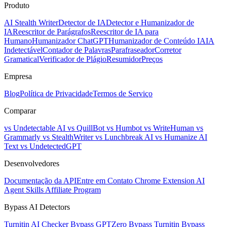
Produto
AI Stealth Writer
Detector de IA
Detector e Humanizador de
IA
Reescritor de Parágrafos
Reescritor de IA para
Humano
Humanizador ChatGPT
Humanizador de Conteúdo IA
IA
Indetectável
Contador de Palavras
Parafraseador
Corretor
Gramatical
Verificador de Plágio
Resumidor
Preços
Empresa
Blog
Política de Privacidade
Termos de Serviço
Comparar
vs Undetectable AI
vs QuillBot
vs Humbot
vs WriteHuman
vs
Grammarly
vs StealthWriter
vs Lunchbreak AI
vs Humanize AI
Text
vs UndetectedGPT
Desenvolvedores
Documentação da API
Entre em Contato
Chrome Extension
AI
Agent Skills
Affiliate Program
Bypass AI Detectors
Turnitin AI Checker
Bypass GPTZero
Bypass Turnitin
Bypass