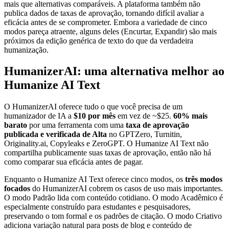
mais que alternativas comparáveis. A plataforma também não
publica dados de taxas de aprovação, tornando difícil avaliar a
eficácia antes de se comprometer. Embora a variedade de cinco
modos pareça atraente, alguns deles (Encurtar, Expandir) são mais
próximos da edição genérica de texto do que da verdadeira
humanização.
HumanizerAI: uma alternativa melhor ao
Humanize AI Text
O HumanizerAI oferece tudo o que você precisa de um
humanizador de IA a
$10 por mês
em vez de ~$25.
60% mais
barato
por uma ferramenta com uma
taxa de aprovação
publicada e verificada de Alta
no GPTZero, Turnitin,
Originality.ai, Copyleaks e ZeroGPT. O Humanize AI Text não
compartilha publicamente suas taxas de aprovação, então não há
como comparar sua eficácia antes de pagar.
Enquanto o Humanize AI Text oferece cinco modos, os
três modos
focados
do HumanizerAI cobrem os casos de uso mais importantes.
O modo Padrão lida com conteúdo cotidiano. O modo Acadêmico é
especialmente construído para estudantes e pesquisadores,
preservando o tom formal e os padrões de citação. O modo Criativo
adiciona variação natural para posts de blog e conteúdo de