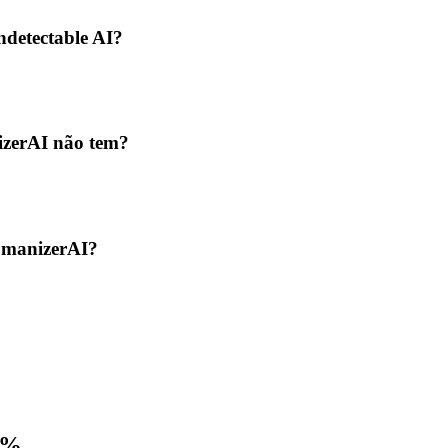
detectable AI?
izerAI não tem?
HumanizerAI?
7%