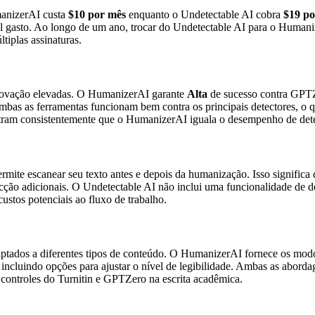
umanizerAI custa
$10 por mês
enquanto o Undetectable AI cobra
$19 po
al gasto. Ao longo de um ano, trocar do Undetectable AI para o Huma
tiplas assinaturas.
rovação elevadas. O HumanizerAI garante
Alta
de sucesso contra GPTZe
ambas as ferramentas funcionam bem contra os principais detectores, o q
stram consistentemente que o HumanizerAI iguala o desempenho de dete
mite escanear seu texto antes e depois da humanização. Isso significa
ecção adicionais. O Undetectable AI não inclui uma funcionalidade de de
custos potenciais ao fluxo de trabalho.
tados a diferentes tipos de conteúdo. O HumanizerAI fornece os modo
, incluindo opções para ajustar o nível de legibilidade. Ambas as a
s controles do Turnitin e GPTZero na escrita acadêmica.