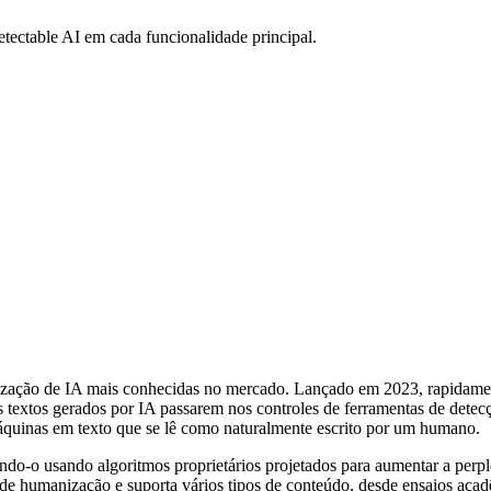
ectable AI em cada funcionalidade principal.
zação de IA mais conhecidas no mercado. Lançado em 2023, rapidament
 textos gerados por IA passarem nos controles de ferramentas de detec
máquinas em texto que se lê como naturalmente escrito por um humano.
do-o usando algoritmos proprietários projetados para aumentar a perplex
s de humanização e suporta vários tipos de conteúdo, desde ensaios aca