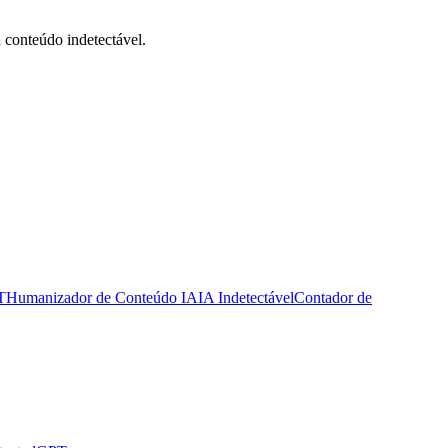
 conteúdo indetectável.
T
Humanizador de Conteúdo IA
IA Indetectável
Contador de