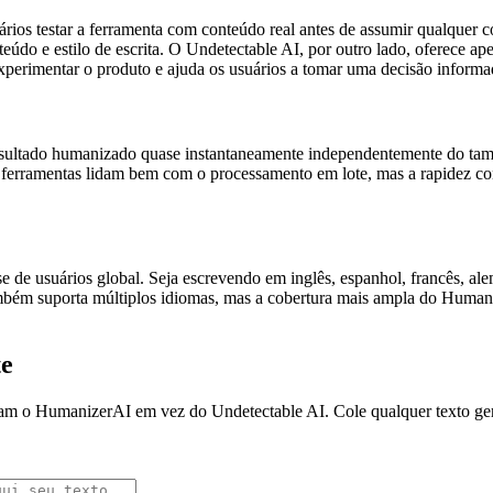
os testar a ferramenta com conteúdo real antes de assumir qualquer co
do e estilo de escrita. O Undetectable AI, por outro lado, oferece apen
xperimentar o produto e ajuda os usuários a tomar uma decisão informa
esultado humanizado quase instantaneamente independentemente do ta
s ferramentas lidam bem com o processamento em lote, mas a rapidez co
se de usuários global. Seja escrevendo em inglês, espanhol, francês, a
ém suporta múltiplos idiomas, mas a cobertura mais ampla do Humanize
te
am o HumanizerAI em vez do Undetectable AI. Cole qualquer texto ger