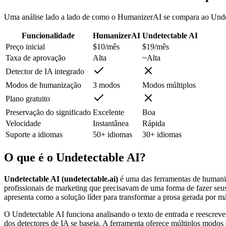
Uma análise lado a lado de como o HumanizerAI se compara ao Undet
Funcionalidade
HumanizerAI
Undetectable AI
Preço inicial
$10/mês
$19/mês
Taxa de aprovação
Alta
~Alta
Detector de IA integrado
Modos de humanização
3 modos
Modos múltiplos
Plano gratuito
Preservação do significado
Excelente
Boa
Velocidade
Instantânea
Rápida
Suporte a idiomas
50+ idiomas
30+ idiomas
O que é o Undetectable AI?
Undetectable AI (undetectable.ai)
é uma das ferramentas de humani
profissionais de marketing que precisavam de uma forma de fazer seus
apresenta como a solução líder para transformar a prosa gerada por 
O Undetectable AI funciona analisando o texto de entrada e reescreven
dos detectores de IA se baseia. A ferramenta oferece múltiplos modo