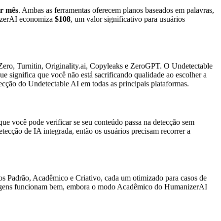
r mês
. Ambas as ferramentas oferecem planos baseados em palavras,
nizerAI economiza
$108
, um valor significativo para usuários
ro, Turnitin, Originality.ai, Copyleaks e ZeroGPT. O Undetectable
ue significa que você não está sacrificando qualidade ao escolher a
cção do Undetectable AI em todas as principais plataformas.
 que você pode verificar se seu conteúdo passa na detecção sem
tecção de IA integrada, então os usuários precisam recorrer a
s Padrão, Acadêmico e Criativo, cada um otimizado para casos de
bordagens funcionam bem, embora o modo Acadêmico do HumanizerAI