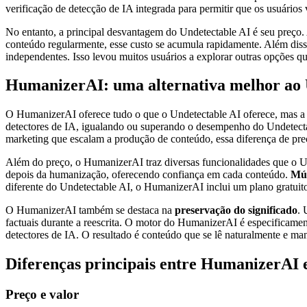
verificação de detecção de IA integrada para permitir que os usuários 
No entanto, a principal desvantagem do Undetectable AI é seu preço
conteúdo regularmente, esse custo se acumula rapidamente. Além diss
independentes. Isso levou muitos usuários a explorar outras opções q
HumanizerAI: uma alternativa melhor ao 
O HumanizerAI oferece tudo o que o Undetectable AI oferece, mas a 
detectores de IA, igualando ou superando o desempenho do Undetec
marketing que escalam a produção de conteúdo, essa diferença de preço
Além do preço, o HumanizerAI traz diversas funcionalidades que o U
depois da humanização, oferecendo confiança em cada conteúdo.
Múl
diferente do Undetectable AI, o HumanizerAI inclui um plano gratuito 
O HumanizerAI também se destaca na
preservação do significado
. 
factuais durante a reescrita. O motor do HumanizerAI é especificamente
detectores de IA. O resultado é conteúdo que se lê naturalmente e ma
Diferenças principais entre HumanizerAI 
Preço e valor