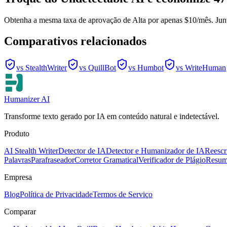
Obtenha a mesma taxa de aprovação de Alta por apenas $10/mês. Junt
Comparativos relacionados
vs StealthWriter
vs QuillBot
vs Humbot
vs WriteHuman
Humanizer AI
Transforme texto gerado por IA em conteúdo natural e indetectável.
Produto
AI Stealth Writer
Detector de IA
Detector e Humanizador de IA
Reescr
Palavras
Parafraseador
Corretor Gramatical
Verificador de Plágio
Resum
Empresa
Blog
Política de Privacidade
Termos de Serviço
Comparar