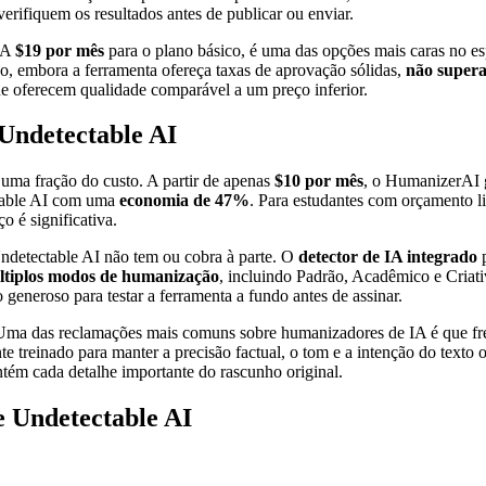
verifiquem os resultados antes de publicar ou enviar.
. A
$19 por mês
para o plano básico, é uma das opções mais caras no e
o, embora a ferramenta ofereça taxas de aprovação sólidas,
não supera
ue oferecem qualidade comparável a um preço inferior.
Undetectable AI
uma fração do custo. A partir de apenas
$10 por mês
, o HumanizerAI
table AI com uma
economia de 47%
. Para estudantes com orçamento li
 é significativa.
ndetectable AI não tem ou cobra à parte. O
detector de IA integrado
p
tiplos modos de humanização
, incluindo Padrão, Acadêmico e Criati
generoso para testar a ferramenta a fundo antes de assinar.
Uma das reclamações mais comuns sobre humanizadores de IA é que fr
 treinado para manter a precisão factual, o tom e a intenção do texto o
ntém cada detalhe importante do rascunho original.
e Undetectable AI