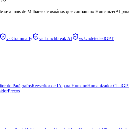
e-se a mais de Milhares de usuários que confiam no HumanizerAI para
vs Grammarly
vs Lunchbreak AI
vs UndetectedGPT
itor de Parágrafos
Reescritor de IA para Humano
Humanizador ChatGP
idor
Preços