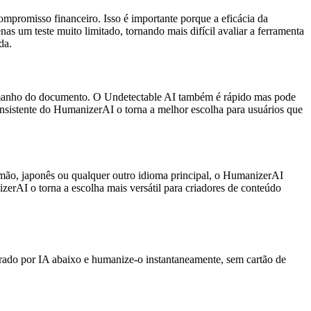
mpromisso financeiro. Isso é importante porque a eficácia da
as um teste muito limitado, tornando mais difícil avaliar a ferramenta
da.
manho do documento. O Undetectable AI também é rápido mas pode
nsistente do HumanizerAI o torna a melhor escolha para usuários que
lemão, japonês ou qualquer outro idioma principal, o HumanizerAI
rAI o torna a escolha mais versátil para criadores de conteúdo
ado por IA abaixo e humanize-o instantaneamente, sem cartão de