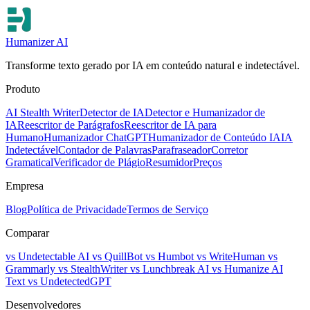
Humanizer AI
Transforme texto gerado por IA em conteúdo natural e indetectável.
Produto
AI Stealth Writer
Detector de IA
Detector e Humanizador de
IA
Reescritor de Parágrafos
Reescritor de IA para
Humano
Humanizador ChatGPT
Humanizador de Conteúdo IA
IA
Indetectável
Contador de Palavras
Parafraseador
Corretor
Gramatical
Verificador de Plágio
Resumidor
Preços
Empresa
Blog
Política de Privacidade
Termos de Serviço
Comparar
vs Undetectable AI
vs QuillBot
vs Humbot
vs WriteHuman
vs
Grammarly
vs StealthWriter
vs Lunchbreak AI
vs Humanize AI
Text
vs UndetectedGPT
Desenvolvedores